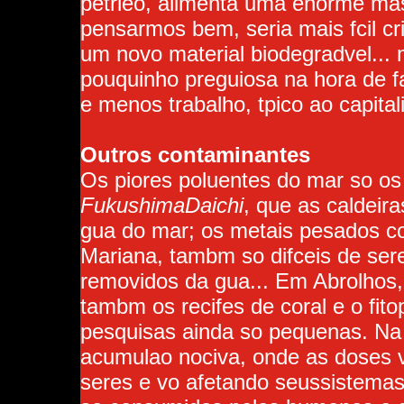
petrleo, alimenta uma enorme ma
pensarmos bem, seria mais fcil cr
um novo material biodegradvel... 
pouquinho preguiosa na hora de fa
e menos trabalho, tpico ao capita
Outros contaminantes
Os piores poluentes do mar so os
FukushimaDaichi
, que as caldeir
gua do mar; os metais pesados 
Mariana, tambm so difceis de se
removidos da gua... Em Abrolhos,
tambm os recifes de coral e o fit
pesquisas ainda so pequenas. Na 
acumulao nociva, onde as doses 
seres e vo afetando seussistemas