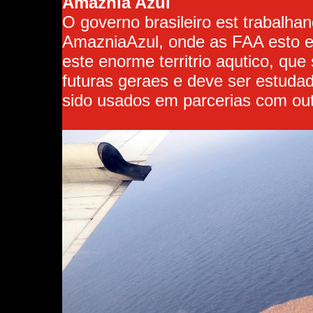
Amaznia Azul
O governo brasileiro est trabalh
AmazniaAzul, onde as FAA esto 
este enorme territrio aqutico, que
futuras geraes e deve ser estuda
sido usados em parcerias com ou