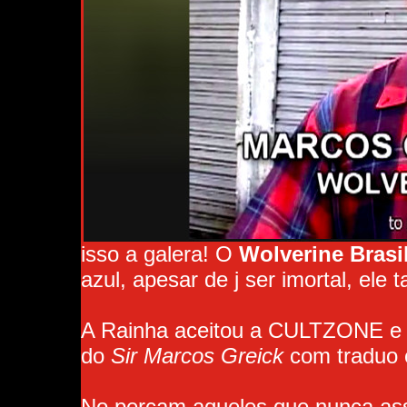
isso a galera! O
Wolverine Brasi
azul, apesar de j ser imortal, el
A Rainha aceitou a CULTZONE e o p
do
Sir Marcos Greick
com traduo 
No percam aqueles que nunca assi