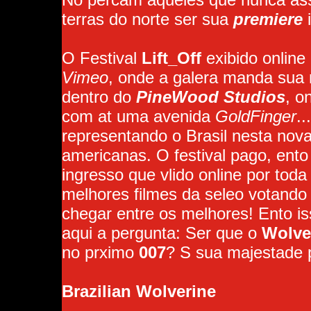
terras do norte ser sua
premiere
i
O Festival
Lift_Off
exibido online
Vimeo
, onde a galera manda sua 
dentro do
PineWood Studios
, o
com at uma avenida
GoldFinger
.
representando o Brasil nesta nova
americanas. O festival pago, ent
ingresso que vlido online por tod
melhores filmes da seleo votando
chegar entre os melhores! Ento i
aqui a pergunta: Ser que o
Wolve
no prximo
007
? S sua majestade p
Brazilian Wolverine