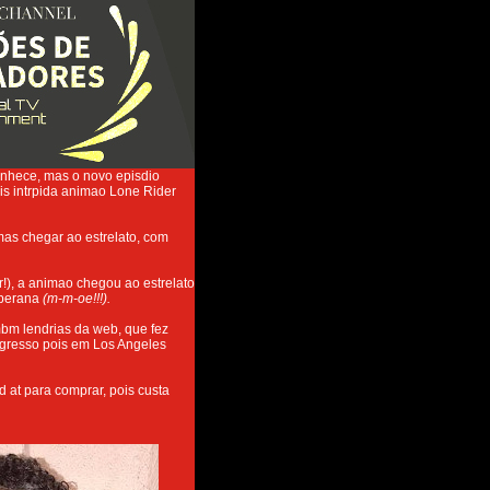
conhece, mas o novo episdio
s intrpida animao Lone Rider
as chegar ao estrelato, com
!), a animao chegou ao estrelato
sperana
(m-m-oe!!!).
m lendrias da web, que fez
ngresso pois em Los Angeles
d at para comprar, pois custa