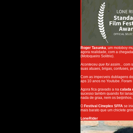
Roger Tasunka
, um motoboy mui
agora realidade, com a chegad
(Motoqueiro Solitrio).
Aconteceu que foi assim...
com s
suas atuaes, brigas, confuses,
Com as impecveis dublagens do
aps 10 anos no Youtube. Foram 
Agora fica gravado a na
calada 
sucesso tambm quando foi lanada
nada de graa, nem os beijinhos..
O
Festival Cineplex SFFA
se ini
mais barato que um chiclete gring
LoneRider