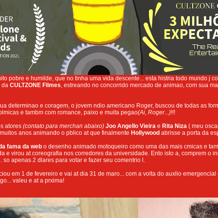
to pobre e humilde, que no tinha uma vida descente... esta histria todo mundo j 
a da
CULTZONE Filmes
, estreando no concorrido mercado de animao, com sua mai
ua determinao e coragem, o jovem ndio americano Roger, buscou de todas as form
 polmicas e tambm com romance, paixo e muita pegao
(Ai, Roger...)
!!!
s atores
(contato para merchan abaixo)
Joo Angello Vieira
e
Rita Niza
( meu oscar
muitos anos animando o pblico at que finalmente
Hollywood
abrisse a porta da e
da fama da web
o desenho animado motoqueiro como uma das mais cmicas e tamb
 e virou at coreografia nos corredores da universidade. Ento isto a, comprem o i
. so apenas 2 dlares para votar e fazer seu comentrio l.
ciou em 1 de fevereiro e vai at dia 31 de maro... com a volta do auxlio emergencial 
o... valeu e at a prxima!