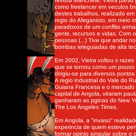
revista Manchete, Vieira parti
como freelancer em veculos br
destes trabalhos, realizado e
regio do Afeganisto, em meio
paradoxos de um conflito arma
gente, recursos e vidas. Com o
pessoas (...) Tive que andar 
bombas teleguiadas de alta tec
Em 2002, Vieira voltou s razes 
que se tornou como um pouso na 
dirigiu-se para diversos pontos
A regio industrial do Vale do R
Guiana Francesa e o mercado 
capital de Angola, viraram paut
ganharam as pginas do New Yo
The Los Angeles Times.
Em Angola, a "invaso" realidad
experincia de quem esteve pert
formar opinio singular sobre o