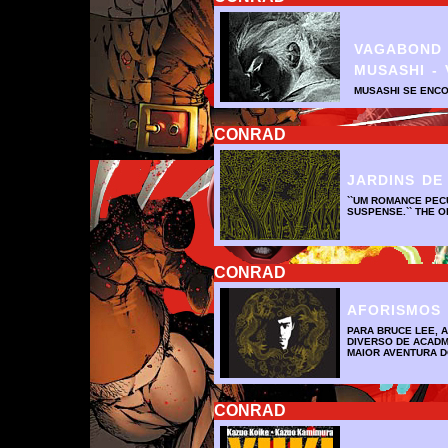
VAGABOND -
MUSASHI - 
MUSASHI SE ENC
CONRAD
JARDINS DE
``UM ROMANCE PECU
SUSPENSE.`` THE 
CONRAD
AFORISMOS
PARA BRUCE LEE, 
DIVERSO DE ACADM
MAIOR AVENTURA 
CONRAD