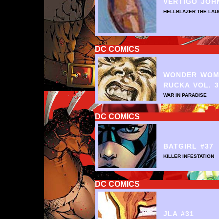
VERTIGO JOH
HELLBLAZER THE LAUG
DC COMICS
WONDER WOM
RUCKA VOL. 3
WAR IN PARADISE
DC COMICS
BATGIRL #37
KILLER INFESTATION
DC COMICS
JLA #31