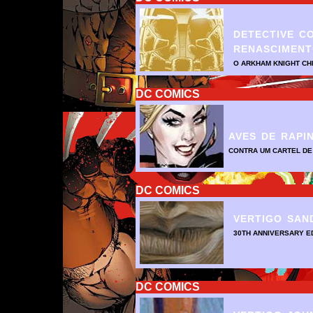
DETECTIVE CO
RENASCIMENT
O ARKHAM KNIGHT CH
DC COMICS
AVES DE RAPI
CONTRA UM CARTEL DE
DC COMICS
VERTIGO SAN
30TH ANNIVERSARY E
DC COMICS